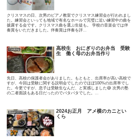
クリスマスの日、次男のピアノ教室でクリスマス練習会が行われまし
た。練習会といっても地域で有名なホールで完璧に近い練習中の曲を
披露する会です。クリスマス曲を選ぶ生徒も。 学校の音楽会では伴
奏賞をいただきました。伴奏賞は伴奏を評...
高校生 おにぎりのお弁当 受験
Cooking
生 働く母のお弁当作り
先日、高校の保護者会がありました。もともと、出席率が高い高校で
すが、今回は受験に関する説明会でしたのでほぼ100%の出席率でし
た。今更ですが、息子は受験生なんだ、と実感しました😅 次男の塾
の二者面談もある日だったのでバタバタでした。...
2024お正月 アメ横のカニとい
Breaktime
くら