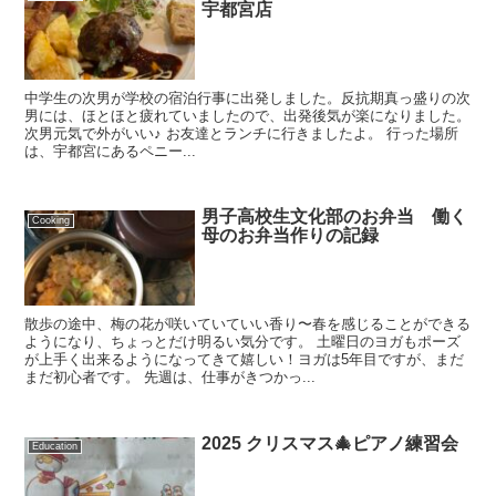
宇都宮店
中学生の次男が学校の宿泊行事に出発しました。反抗期真っ盛りの次
男には、ほとほと疲れていましたので、出発後気が楽になりました。
次男元気で外がいい♪ お友達とランチに行きましたよ。 行った場所
は、宇都宮にあるペニー...
男子高校生文化部のお弁当 働く
Cooking
母のお弁当作りの記録
散歩の途中、梅の花が咲いていていい香り〜春を感じることができる
ようになり、ちょっとだけ明るい気分です。 土曜日のヨガもポーズ
が上手く出来るようになってきて嬉しい！ヨガは5年目ですが、まだ
まだ初心者です。 先週は、仕事がきつかっ...
2025 クリスマス🎄ピアノ練習会
Education