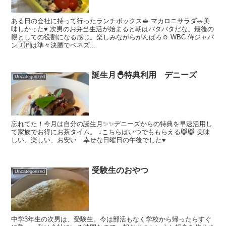
ある日の会社に持って行ったランチボックス🥪 マカロニサラダ🥗美
味しかった♥︎ 次男のお弁当生活が始まると朝はバタバタだな。最後の
親としての役割になる感じ。楽しみながらがんばろ☺️ WBC 侍ジャパ
ン🇯🇵は準々決勝でベネズ...
誕生月🐣特典利用 デニーズ
Uncategorized
忘れてた！今月は自分の誕生月✨✨デニーズからの特典を早速活用し
て家族でお得にお茶タイム。 ↓こちらはいつでももらえる😸😸 美味
しい、楽しい、お安い 幸せな日曜日の午後でした♥︎
受験生のおやつ
Uncategorized
中学3年生の次男は、受験生。今は部活もなく学校から帰ったらすぐ