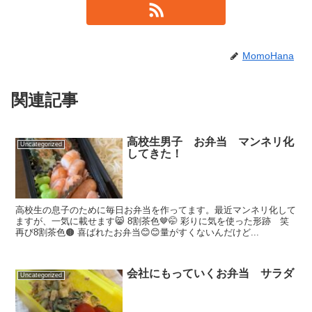
MomoHana
関連記事
高校生男子 お弁当 マンネリ化
Uncategorized
してきた！
高校生の息子のために毎日お弁当を作ってます。最近マンネリ化して
ますが、一気に載せます😸 8割茶色🤎🤭 彩りに気を使った形跡 笑
再び8割茶色🟤 喜ばれたお弁当😊😊量がすくないんだけど...
会社にもっていくお弁当 サラダ
Uncategorized