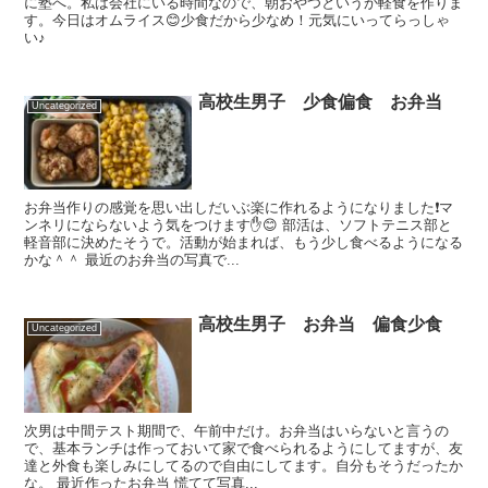
に塾へ。私は会社にいる時間なので、朝おやつというか軽食を作りま
す。今日はオムライス😊少食だから少なめ！元気にいってらっしゃ
い♪
高校生男子 少食偏食 お弁当
Uncategorized
お弁当作りの感覚を思い出しだいぶ楽に作れるようになりました❗️マ
ンネリにならないよう気をつけます✋😊 部活は、ソフトテニス部と
軽音部に決めたそうで。活動が始まれば、もう少し食べるようになる
かな＾＾ 最近のお弁当の写真で...
高校生男子 お弁当 偏食少食
Uncategorized
次男は中間テスト期間で、午前中だけ。お弁当はいらないと言うの
で、基本ランチは作っておいて家で食べられるようにしてますが、友
達と外食も楽しみにしてるので自由にしてます。自分もそうだったか
な。 最近作ったお弁当 慌てて写真...