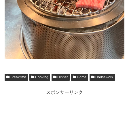
Breaktime
Cooking
Dinner
Home
Housework
スポンサーリンク