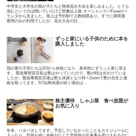
中学生と大学生の我が子たちと熱海花火大会を楽しみました。とても
混むというのは聞いていたけど想像以上😆 オーシャンスパFuuaのベ
ランダから見ました。屋上は予約制で人数制限あり。すでに満席🈵
夜間のみの利用でしたが、花火大会の日...
ずっと家にいる子供のために本を
Education
購入しました
我が家の子供たちは3/3から休校になり、基本的にずうっと家に居ま
す。 緊急事態宣言前は塾はやっていたので、塾の時は出かけていま
したが、緊急事態宣言後は塾も休講となり時々Zoomで塾の先生と連
絡を取ってます。5/7以降休講が続く場合は...
株主優待 しゃぶ菜 食べ放題が
Breaktime
お気に入り
年末、バタバタしてます。予定していなかったこともスケジュールに
入ったり、気持ち的に余裕がなくて予想外の出来事を受け入れるのに