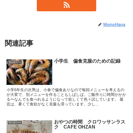
MomoHana
関連記事
小学生 偏食克服のための記録
Breaktime
小学6年生の次男は、小食で偏食ありなので毎回メニューを考えるの
が大変で、別メニューを作ることもしばしば。ご飯作りに時間がかか
る〜なんでも食べれるようになって欲しくて色々試しています。 最
近は、暑くて食欲がなく克服も滞っています。少し...
おやつの時間 クロワッサンラス
Breaktime
ク CAFE OHZAN