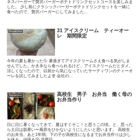
ネスバーガーで贅沢バーガーポテトドリンクセットコースを楽しみま
した。 少し前にクラシックバーガーポテトドリンクセットを一緒に
食べたので、贅沢バーガーにしてみました...
31 アイスクリーム ティーオー
Breaktime
レ 期間限定
今年の夏も暑かった💦 暑過ぎてアイスクリームさえ食べる気がしま
せんでした。かき氷なら食べられるけど、アイスクリームだとダメ。
涼しくなったので、以前から気になっていたサーティワンのティーオ
ーレを試してみましたよ🍨 会社の...
高校生 男子 お弁当 働く母の
Breaktime
お弁当作り
日に日に暑くなってきて、夏はすぐそこ！と思うこの頃。と、思った
ら土日は肌寒い〜風邪をひかないようにしたいと思います。 高校生
のお弁当、あと1年弱。下の子が高校生になるまでお弁当作りは少し
お休み、頑張る😤 月曜日 ...