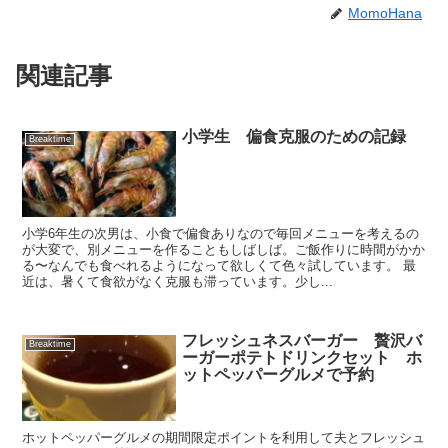
MomoHana
関連記事
小学生 偏食克服のための記録
Breaktime
小学6年生の次男は、小食で偏食ありなので毎回メニューを考えるの
が大変で、別メニューを作ることもしばしば。ご飯作りに時間がかか
る〜なんでも食べれるようになって欲しくて色々試しています。 最
近は、暑くて食欲がなく克服も滞っています。少し...
フレッシュネスバーガー 贅沢バ
Breaktime
ーガーポテトドリンクセット ホ
ットペッパーグルメで予約
ホットペッパーグルメの期間限定ポイントを利用して夫とフレッシュ