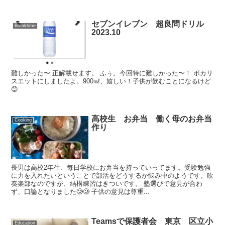
セブンイレブン 超良問ドリル
Breaktime
2023.10
難しかった〜 正解載せます。 ふぅ。今回特に難しかった〜！ ポカリ
スエットにしましたよ。900㎖、嬉しい！子供が飲むことになるけど
😊
高校生 お弁当 働く母のお弁当
Cooking
作り
長男は高校2年生、毎日学校にお弁当を持っていってます。受験勉強
に力を入れたいということで部活をどうするか悩み中のようです。吹
奏楽部なのですが、結構練習はきついです。 塾選びで意見が合わ
ず、口論となりました🥲🥲 子供の意見は尊重...
Teamsで保護者会 東京 区立小
Education