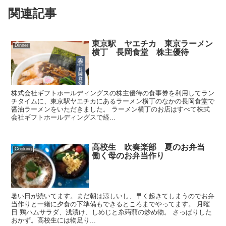
関連記事
東京駅 ヤエチカ 東京ラーメン
Dinner
横丁 長岡食堂 株主優待
株式会社ギフトホールディングスの株主優待の食事券を利用してラン
チタイムに、東京駅ヤエチカにあるラーメン横丁のなかの長岡食堂で
醤油ラーメンをいただきました。 ラーメン横丁のお店はすべて株式
会社ギフトホールディングスで経...
高校生 吹奏楽部 夏のお弁当
Cooking
働く母のお弁当作り
暑い日が続いてます。まだ朝は涼しいし、早く起きてしまうのでお弁
当作りと一緒に夕食の下準備もできるところまでやってます。 月曜
日 鶏ハムサラダ、浅漬け、しめじと糸蒟蒻の炒め物。 さっぱりした
おかず。高校生には物足り...