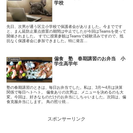
学校
先日、次男が通う区立小学校で保護者会がありました。今までです
と、まん延防止重点措置の期間は中止でしたが今回はTeamsを使って
開催されました。 すでに授業参観はTeamsで経験済みですので、抵
抗なく保護者会に参加できました。特に発言...
偏食 塾 春期講習のお弁当 小
Cooking
学生高学年
塾の春期講習のときは、毎日お弁当でした。私は、3月〜4月は決算
関係で毎日ヘトヘト。 偏食ありの次男は、メニューを決めるのも大
変。今回は、好きなものだけのお弁当にしちゃいました。次回は、偏
食克服弁当にします。 鳥の照り焼...
スポンサーリンク