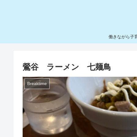
働きながら子
鶯谷 ラーメン 七麺鳥
Breaktime