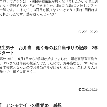
コロナワクチンは、2回目接種後腕が痛くなりましたが、それ以外
もなく普段通りの生活ができました。2回目も1回目と同じくファ
ー製です。 これなら、3回目も抵抗なくいけそう！実は2回目はす
く怖かったです。熱が続くんじゃない...
2021.09.20
校生男子 お弁当 働く母のお弁当作りの記録 2学
スタート
高校1年生、9月1日から2学期が始まりました。緊急事態宣言発令
、9/12までは午前の授業だけだったので、お弁当なし。 9/13から
まで授業となったのでお弁当作りが始まりました。 久しぶりのお
作りで、最初は朝早く...
2021.09.19
画 アンモナイトの目覚め 感想