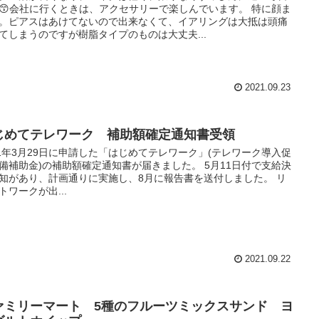
😙会社に行くときは、アクセサリーで楽しんでいます。 特に顔ま
。ピアスはあけてないので出来なくて、イアリングは大抵は頭痛
てしまうのですが樹脂タイプのものは大丈夫...
2021.09.23
じめてテレワーク 補助額確定通知書受領
21年3月29日に申請した「はじめてテレワーク」(テレワーク導入促
備補助金)の補助額確定通知書が届きました。 5月11日付で支給決
知があり、計画通りに実施し、8月に報告書を送付しました。 リ
トワークが出...
2021.09.22
ァミリーマート 5種のフルーツミックスサンド ヨ