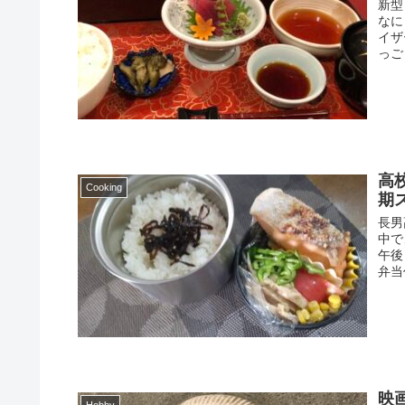
新型
なに
イザ
っご
高
Cooking
期
長男
中で
午後
弁当
映
Hobby