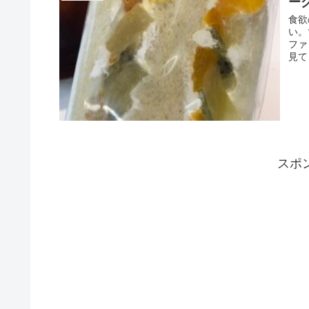
ー
食欲
い。
ファ
見て
スポ