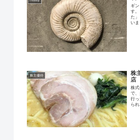
ギン
す。
た」
いま
株
株主優待
店
株式
で、
行っ
られ