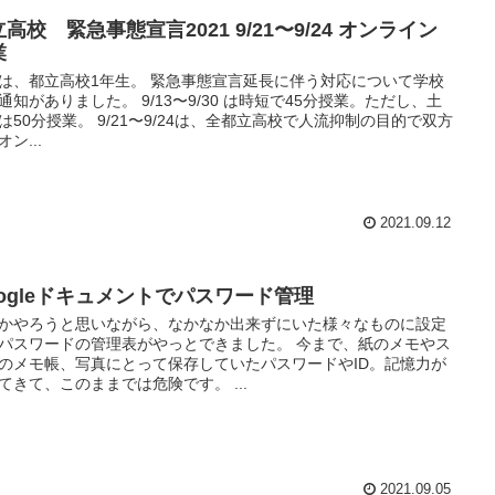
高校 緊急事態宣言2021 9/21〜9/24 オンライン
業
は、都立高校1年生。 緊急事態宣言延長に伴う対応について学校
通知がありました。 9/13〜9/30 は時短で45分授業。ただし、土
は50分授業。 9/21〜9/24は、全都立高校で人流抑制の目的で双方
ン...
2021.09.12
oogleドキュメントでパスワード管理
かやろうと思いながら、なかなか出来ずにいた様々なものに設定
パスワードの管理表がやっとできました。 今まで、紙のメモやス
のメモ帳、写真にとって保存していたパスワードやID。記憶力が
てきて、このままでは危険です。 ...
2021.09.05