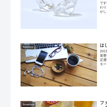
です
わり
がし
は
Business
20
進整
定通
モー
フ
Breaktime