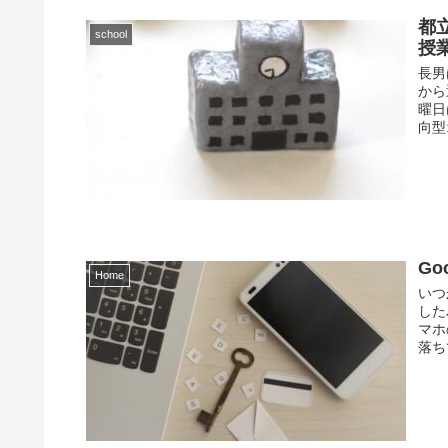
都立
school
授
長男
から
曜日
向型オ
G
Home
いつ
した
マホ
落ち