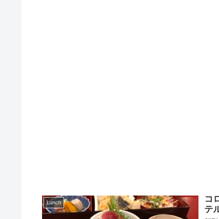
コ
Lunch
テ