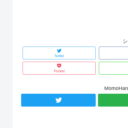
シ
Twitter
Pocket
MomoH