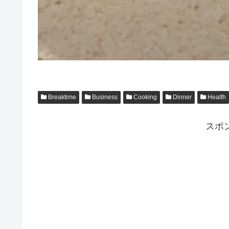
Breaktime
Business
Cooking
Dinner
Health
スポ