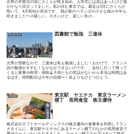
次男の卒業式の頃にさくらが咲き始め、入学式には花はあったけど葉
がかなり目立ってました。私の住む東京では、最近は3月にさくらが
咲いて、4月初旬が見頃です。 我が家のベランダの小さな桜が今年も
咲きました〜🎶嬉しい。小さいけど、寂しい冬の...
図書館で勉強 三連休
Breaktime
次男が受験なので、三連休は私も勉強しました！おかげで、フランス
語の勉強がすすむ！なかなかできないのです、、会社に行って帰って
くると家事🥘料理・掃除🧹子供たちの世話がないから本当は時間はあ
るはず。時間配分は今年の目標〜！前よりもひとつひとつ...
東京駅 ヤエチカ 東京ラーメン
Dinner
横丁 長岡食堂 株主優待
株式会社ギフトホールディングスの株主優待の食事券を利用してラン
チタイムに、東京駅ヤエチカにあるラーメン横丁のなかの長岡食堂で
醤油ラーメンをいただきました。 ラーメン横丁のお店はすべて株式