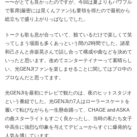
ー〜がとても良かったのですが、今回は夏よりもパワフル
で客席(厳密には晃くんファン)も要領を得たので最初から
総立ちで盛り上がりっぱなしでした。
トークも歌も息が合っていて、観ているだけで楽しくて笑
ってしまう場面も多くあっという間の2時間でした。諸星
和己さんと赤坂晃さんで話し合って構成や曲などを決めて
いったと思います。改めてエンターテイナーって素晴らし
い、光GENJIファンを楽しませることに関してはプロ中の
プロなんだと思ってます。
光GENJIを最初にテレビで観たのは、夜のヒットスタジオ
という番組でした。光GENJIの7人はローラースケートを
履いて転びながらも一生懸命踊って、CHAGE and ASKA
の曲スターライトもすごく良かったし、当時の私たち女子
中高生に強烈な印象を与えてデビューからすぐに爆発的な
人気を博しています。