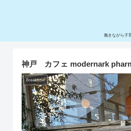
働きながら子
神戸 カフェ modernark phar
Breaktime