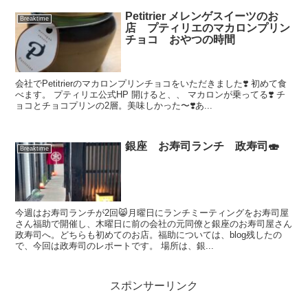
Petitrier メレンゲスイーツのお
Breaktime
店 プティリエのマカロンプリン
チョコ おやつの時間
会社でPetitrierのマカロンプリンチョコをいただきました❣️ 初めて食
べます。 プティリエ公式HP 開けると、、 マカロンが乗ってる❣️ チ
ョコとチョコプリンの2層。美味しかった〜❣️あ...
銀座 お寿司ランチ 政寿司🍣
Breaktime
今週はお寿司ランチが2回😸月曜日にランチミーティングをお寿司屋
さん福助で開催し、木曜日に前の会社の元同僚と銀座のお寿司屋さん
政寿司へ。どちらも初めてのお店。福助については、blog残したの
で、今回は政寿司のレポートです。 場所は、銀...
スポンサーリンク