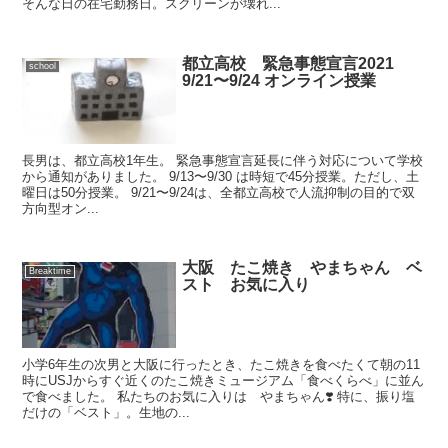
そんな日の在宅勤務日。スクリーンが壊れ...
都立高校 緊急事態宣言2021
school
9/21〜9/24 オンライン授業
長男は、都立高校1年生。 緊急事態宣言延長に伴う対応について学校
から通知がありました。 9/13〜9/30 は時短で45分授業。ただし、土
曜日は50分授業。 9/21〜9/24は、全都立高校で人流抑制の目的で双
方向型オン...
大阪 たこ焼き やまちゃん ベ
Breaktime
スト お気に入り
小学6年生の次男と大阪に行ったとき、たこ焼きを食べたくて朝の11
時にUSJからすぐ近くのたこ焼きミュージアム「食べくらべ」に並ん
で食べました。 私たちのお気に入りは やまちゃん❣️ 特に、振り塩
だけの「ベスト」。生地の...