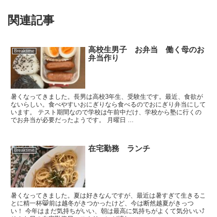
関連記事
高校生男子 お弁当 働く母のお
Breaktime
弁当作り
暑くなってきました。長男は高校3年生、受験生です。最近、食欲が
ないらしい。食べやすいおにぎりなら食べるのでおにぎり弁当にして
います。 テスト期間なので学校は午前中だけ、学校から塾に行くの
でお弁当が必要だったようです。 月曜日 ...
在宅勤務 ランチ
Breaktime
暑くなってきました。夏は好きなんですが、最近は暑すぎて生きるこ
とに精一杯😸前は越冬がきつかったけど、今は断然越夏がきっつ
い！ 今年はまだ気持ちがいい、朝は最高に気持ちがよくて気分いい⤴️