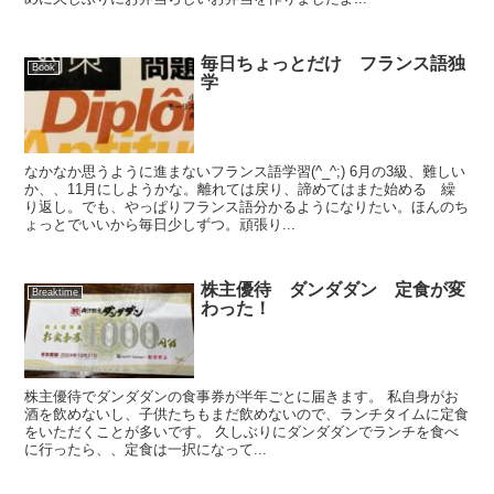
毎日ちょっとだけ フランス語独
Book
学
なかなか思うように進まないフランス語学習(^_^;) 6月の3級、難しい
か、、11月にしようかな。離れては戻り、諦めてはまた始める 繰
り返し。でも、やっぱりフランス語分かるようになりたい。ほんのち
ょっとでいいから毎日少しずつ。頑張り...
株主優待 ダンダダン 定食が変
Breaktime
わった！
株主優待でダンダダンの食事券が半年ごとに届きます。 私自身がお
酒を飲めないし、子供たちもまだ飲めないので、ランチタイムに定食
をいただくことが多いです。 久しぶりにダンダダンでランチを食べ
に行ったら、、定食は一択になって...