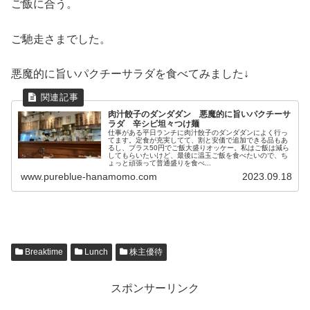
ご飯に合う。
ご馳走さまでした。
悪魔的に旨いパクチーサラダを食べてみました↓
肉汁餃子のダンダダン 悪魔的に旨いパクチーサ
ラダ 辛シビ坦々つけ麺
仕事がある平日ランチに肉汁餃子のダンダダンによく行っ
てます。定食が充実してて、割と安価で追加できる品もあ
るし、プラス50円でご飯大盛りオッケー。私はご飯は減ら
してもらいたいけど、最後に温玉ご飯を食べたいので、ち
ょっと頑張って普通盛りを食べ...
www.pureblue-hanamomo.com
2023.09.18
Breaktime
Lunch
株主優待
スポンサーリンク