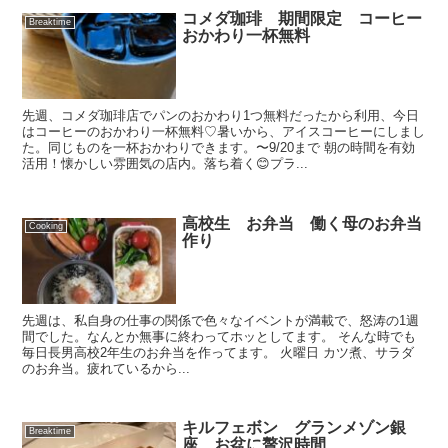
コメダ珈琲 期間限定 コーヒー
Breaktime
おかわり一杯無料
先週、コメダ珈琲店でパンのおかわり1つ無料だったから利用、今日
はコーヒーのおかわり一杯無料♡暑いから、アイスコーヒーにしまし
た。同じものを一杯おかわりできます。〜9/20まで 朝の時間を有効
活用！懐かしい雰囲気の店内。落ち着く😊プラ...
高校生 お弁当 働く母のお弁当
Cooking
作り
先週は、私自身の仕事の関係で色々なイベントが満載で、怒涛の1週
間でした。なんとか無事に終わってホッとしてます。 そんな時でも
毎日長男高校2年生のお弁当を作ってます。 火曜日 カツ煮、サラダ
のお弁当。疲れているから...
キルフェボン グランメゾン銀
Breaktime
座 お盆に贅沢時間