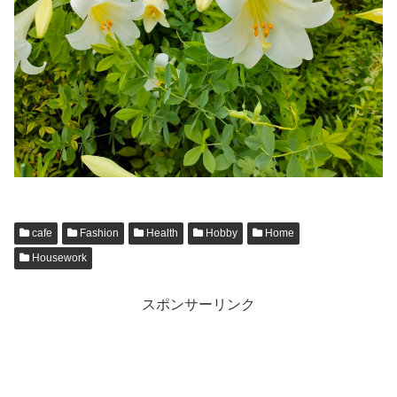
cafe
Fashion
Health
Hobby
Home
Housework
スポンサーリンク