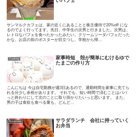
いパフェ
サンマルクカフェは、家の近くにあることと株主優待で20%off にな
るのでよく行ってます。先日、中学生の次男と行きました。次男は、
レトロなパフェを食べたかったみたい。クリームソーダパフェだった
かな。お店の前のポスターが目立つし、学校から帰...
家事時短 殻が簡単にむけるゆで
Cooking
たまごの作り方
こんにちは 今は自宅勤務が週3日あるので、通勤時間を家事に充てら
れる分少し余裕があります。 それでも、短い時間で済むことはパパ
っと終わりにして次のことに取り掛かりたいっと思います。 また、
男の子は食欲も食べる量も、どんど...
サラダランチ 会社に持っていく
Breaktime
お弁当