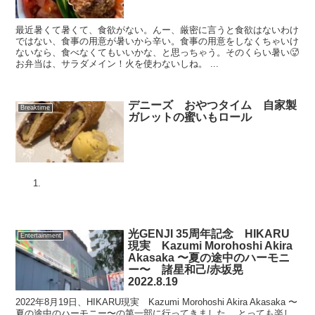
最近暑くて暑くて、食欲がない。んー、厳密に言うと食欲はないわけ
ではない、食事の用意が暑いから辛い。食事の用意をしなくちゃいけ
ないなら、食べなくてもいいかな、と思っちゃう。そのくらい暑い🥵
お弁当は、サラダメイン！火を使わないしね。 ...
デニーズ おやつタイム 自家製
Breaktime
ガレットの蜜いもロール
光GENJI 35周年記念 HIKARU
Entertainment
現実 Kazumi Morohoshi Akira
Akasaka 〜夏の途中のハーモニ
ー〜 諸星和己/赤坂晃
2022.8.19
2022年8月19日、HIKARU現実 Kazumi Morohoshi Akira Akasaka 〜
夏の途中のハーモニー〜の第一部に行ってきました。 とっても楽し