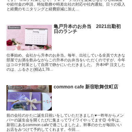
や給付金の申請、時短勤務や時差出社の対応や社内通知、日々の収入
と経費のモニタリングと経費節減に加え...
亀戸升本のお弁当 2021出勤初
Business
日のランチ
仕事始め、会社から升本のお弁当。毎年、出社している全員で大きな
部屋でお酒を飲みながらこの升本のお弁当をいただくのですが、今年
はコロナ対策として自席で静かにいただきました。 升本HP 注文した
のは、ふるさと(税込1,78...
common cafe 新宿歌舞伎町店
Breaktime
前の会社のかたに誕生日祝いをしていただきました♥︎一昨年からメン
バーの誕生会を開くたびに集まってワイワイやってます😊 今年は、
新宿にあるcommon cafeで過ごしましたよ。幹事のかたが毎回いい
お店をみつけて予約してくれます。今回...