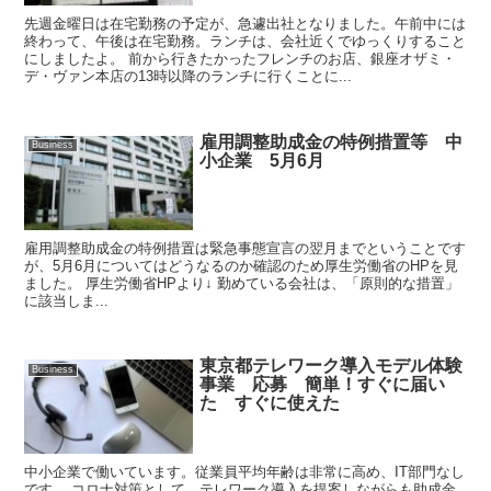
先週金曜日は在宅勤務の予定が、急遽出社となりました。午前中には
終わって、午後は在宅勤務。ランチは、会社近くでゆっくりすること
にしましたよ。 前から行きたかったフレンチのお店、銀座オザミ・
デ・ヴァン本店の13時以降のランチに行くことに...
雇用調整助成金の特例措置等 中
Business
小企業 5月6月
雇用調整助成金の特例措置は緊急事態宣言の翌月までということです
が、5月6月についてはどうなるのか確認のため厚生労働省のHPを見
ました。 厚生労働省HPより↓ 勤めている会社は、「原則的な措置」
に該当しま...
東京都テレワーク導入モデル体験
Business
事業 応募 簡単！すぐに届い
た すぐに使えた
中小企業で働いています。従業員平均年齢は非常に高め、IT部門なし
です。 コロナ対策として、テレワーク導入を提案しながらも助成金