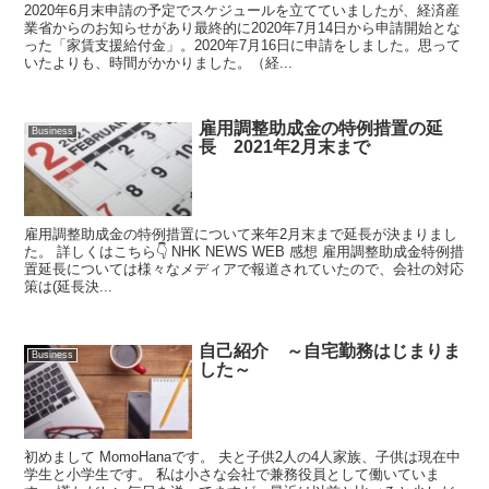
2020年6月末申請の予定でスケジュールを立てていましたが、経済産
業省からのお知らせがあり最終的に2020年7月14日から申請開始とな
った「家賃支援給付金」。2020年7月16日に申請をしました。思って
いたよりも、時間がかかりました。（経...
雇用調整助成金の特例措置の延
Business
長 2021年2月末まで
雇用調整助成金の特例措置について来年2月末まで延長が決まりまし
た。 詳しくはこちら👇 NHK NEWS WEB 感想 雇用調整助成金特例措
置延長については様々なメディアで報道されていたので、会社の対応
策は(延長決...
自己紹介 ～自宅勤務はじまりま
Business
した～
初めまして MomoHanaです。 夫と子供2人の4人家族、子供は現在中
学生と小学生です。 私は小さな会社で兼務役員として働いていま