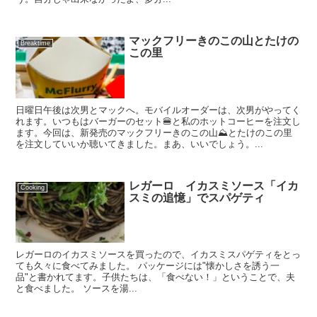
マックフリーきのこの山とたけの
Breaktime
この里
日曜日午後は次男とマックへ。モバイルオーダーは、次男がやってく
れます。いつもはバーガーのセット🍔と私のホットコーヒーを注文し
ます。今回は、新発売のマックフリーきのこの山⛰️とたけのこの里
を注文していいか聴いてきました。まあ、いいでしょう。...
レガーロ イカスミソース「イカ
Cooking
スミの追憶」でスパゲティ
レガーロのイカスミソースを買ったので、イカスミスパゲティをとっ
ても久々に食べてみました。 パッケージには"懐かしさを誘う一
品"と書かれてます。子供たちは、「食べない！」ということで、夫
と食べました。 ソースを湯...