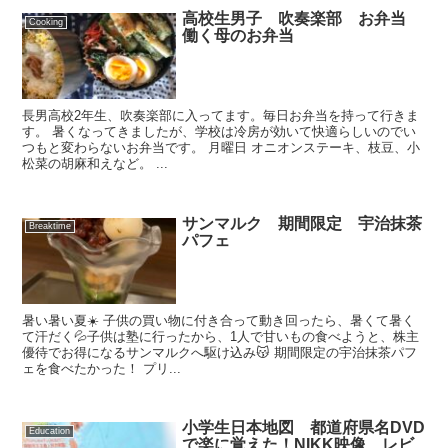
高校生男子 吹奏楽部 お弁当
Cooking
働く母のお弁当
長男高校2年生、吹奏楽部に入ってます。毎日お弁当を持って行きま
す。 暑くなってきましたが、学校は冷房が効いて快適らしいのでい
つもと変わらないお弁当です。 月曜日 オニオンステーキ、枝豆、小
松菜の胡麻和えなど。 ...
サンマルク 期間限定 宇治抹茶
Breaktime
パフェ
暑い暑い夏☀️ 子供の買い物に付き合って動き回ったら、暑くて暑く
て汗だく💦子供は塾に行ったから、1人で甘いもの食べようと、株主
優待でお得になるサンマルクへ駆け込み😽 期間限定の宇治抹茶パフ
ェを食べたかった！ プリ...
小学生日本地図 都道府県名DVD
Education
で楽に覚えた！NIKK映像 レビ