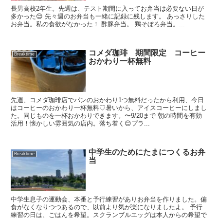
長男高校2年生。先週は、テスト期間に入ってお弁当は必要ない日が
多かった😊 先々週のお弁当も一緒に記録に残します。 あっさりした
お弁当。私の食欲がなかった！ 酢豚弁当。 鶏そぼろ弁当。...
コメダ珈琲 期間限定 コーヒー
Breaktime
おかわり一杯無料
先週、コメダ珈琲店でパンのおかわり1つ無料だったから利用、今日
はコーヒーのおかわり一杯無料♡暑いから、アイスコーヒーにしまし
た。同じものを一杯おかわりできます。〜9/20まで 朝の時間を有効
活用！懐かしい雰囲気の店内。落ち着く😊プラ...
中学生のためにたまにつくるお弁
Breaktime
当
中学生息子の運動会、本番と予行練習がありお弁当を作りました。偏
食がなくなりつつあるので、以前より気が楽になりましたよ。 予行
練習の日は、ごはんを希望。スクランブルエッグは本人からの希望で