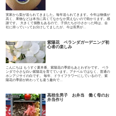
実家から梨が送られてきました。毎年送られてきます。今年は物価が
高く、果物などは本当に高くてなかなか買えないので助かります。感
謝です。 大きくて個数もあるので、子供たちが小さかった時は、会
社に持っていってお分けしてましたが、今は長男が...
紫陽花 ベランダガーデニング初
Hobby
心者の楽しみ
こんにちは もうすぐ夏本番、紫陽花の季節もあとわずかです。 ベラ
ンダで小さな白い紫陽花を育てています。アナベルではなく、普通の
ホンアジサイの白です。 毎年、ドライフラワーにしているので、紫
陽花の季節が終わっても違う趣向で...
高校生男子 お弁当 働く母のお
Breaktime
弁当作り