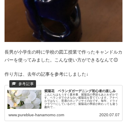
長男が小学生の時に学校の図工授業で作ったキャンドルカ
バーを使ってみました。こんな使い方ができるなんて😊
作り方は、去年の記事を参考にしました↓
紫陽花 ベランダガーデニング初心者の楽しみ
こんにちはもうすぐ夏本番、紫陽花の季節もあとわずかで
す。ベランダで小さな白い紫陽花を育てています。アナベ
ルではなく、普通のホンアジサイの白です。毎年、ドライ
フラワーにしているので、紫陽花の季節が終わっても違う
趣向で...
www.pureblue-hanamomo.com
2020.07.07