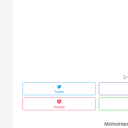
シ
Twitter
Pocket
MomoH