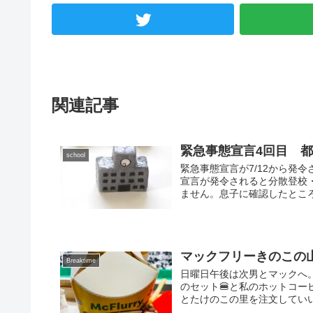
関連記事
緊急事態宣言4回目 
school
緊急事態宣言が7/12から発
宣言が発令されると分散登校
ません。息子に確認したところ
マックフリーきのこの
Breaktime
日曜日午後は次男とマックへ
のセット🍔と私のホットコー
とたけのこの里を注文していい