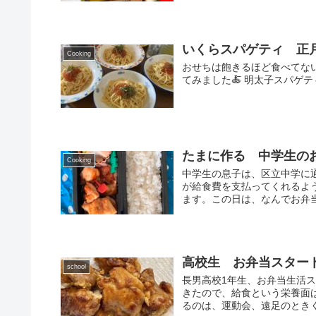
いくらスパゲティ 正月
Cooking
おせちは飽きるほど食べてな
てみました🍝 明太子スパゲ
たまに作る 中学生の
Cooking
中学生の息子は、区立中学に
が給食費を支払ってくれるよ
ます。この日は、なんでお弁当
高校生 お弁当スター
school
長男高校1年生、お弁当生活
きたので、給食という栄養面
るのは、運動会、遠足のときく