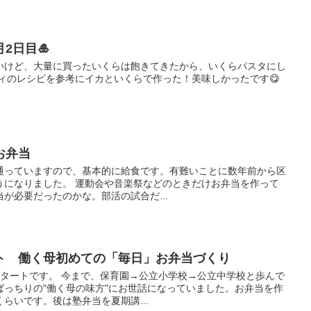
2日目🎍
いけど、大量に買ったいくらは飽きてきたから、いくらパスタにし
ティのレシピを参考にイカといくらで作った！美味しかったです😋
お弁当
通っていますので、基本的に給食です。有難いことに数年前から区
うになりました。 運動会や音楽祭などのときだけお弁当を作って
が必要だったのかな。部活の試合だ...
ト 働く母初めての「毎日」お弁当づくり
スタートです。 今まで、保育園→公立小学校→公立中学校と歩んで
ばっちりの"働く母の味方"にお世話になっていました。お弁当を作
らいです。後は塾弁当を夏期講...