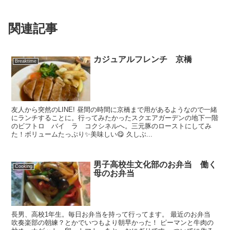
関連記事
カジュアルフレンチ 京橋
Breaktime
友人から突然のLINE! 昼間の時間に京橋まで用があるようなので一緒
にランチすることに。行ってみたかったスクエアガーデンの地下一階
のビフトロ バイ ラ コクシネルへ。三元豚のローストにしてみ
た！ボリュームたっぷり✨美味しい😋 久しぶ...
男子高校生文化部のお弁当 働く
Cooking
母のお弁当
長男、高校1年生。毎日お弁当を持って行ってます。 最近のお弁当
吹奏楽部の朝練？とかでいつもより朝早かった！ ピーマンと牛肉の