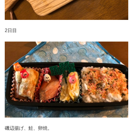
2日目
磯辺揚げ、鮭、卵焼。