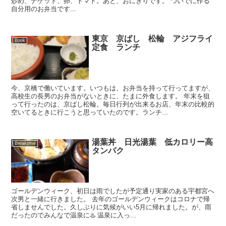
炒め、ナゲット、卵、トマト。あと、おにぎりです。 ついでに作る
自分用のお弁当です...
東京 京ばし 松輪 アジフライ
Book
定食 ランチ
今、京橋で働いています。いつもは、お弁当を持って行ってますが、
高校生の長男のお弁当がないときに、たまに外食します。 年末を狙
って行ったのは、京ばし松輪。毎日行列が出来るお店、年末の比較的
空いてるときに行こうと思っていたのです。ランチ...
湯葉丼 日光湯葉 低カロリー高
Breaktime
タンパク
ゴールデンウィーク、初日は雨でしたが予定通り実家のある宇都宮へ
次男と一緒に行きました。 去年のゴールデンウィークはコロナで帰
省しませんでした。久しぶりに気候がいい5月に帰れました。が、雨
だったのでみんなで温泉に♨️ 温泉に入っ...