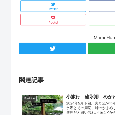
Twitter
Pocket
MomoH
関連記事
小旅行 碓氷湖 めが
Breaktime
2024年5月下旬、夫と区が
氷湖とその周辺。峠のかまめし
無理だと思い忘れた頃に区から