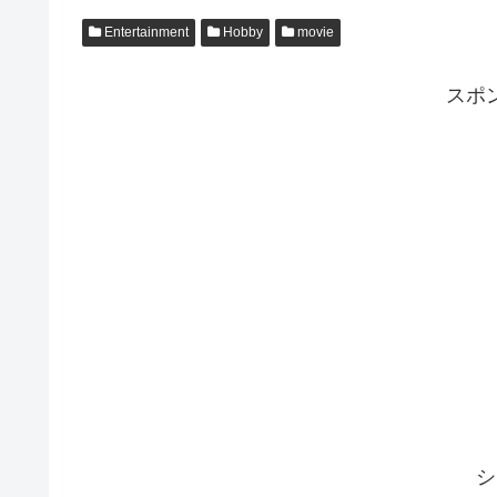
Entertainment
Hobby
movie
スポ
シ