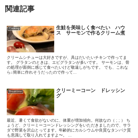
関連記事
生鮭を美味しく食べたい ハウ
Cooking
ス サーモンで作るクリーム煮
クリームシチューは大好きですが、具はだいたいチキンで作ってま
す。 グラタンのときは、エビグラタンが多いです。 サーモンは、骨
の処理が面倒に感じて食べたいけど敬遠しがちです。 でも、これな
ら↓簡単に作れそうだったので作って...
クリーミーコーン ドレッシン
Breaktime
グ
最近、暑くて食欲がないのに、体重が増加傾向。何故なの（ ; ; ） ち
ょうど、クリーミーコーンドレッシングをいただきましたので、サラ
ダで野菜を沢山とってます。年齢的にカルシウムや良質なタンパク質
も意識して取り入れてますよ〜。 ...